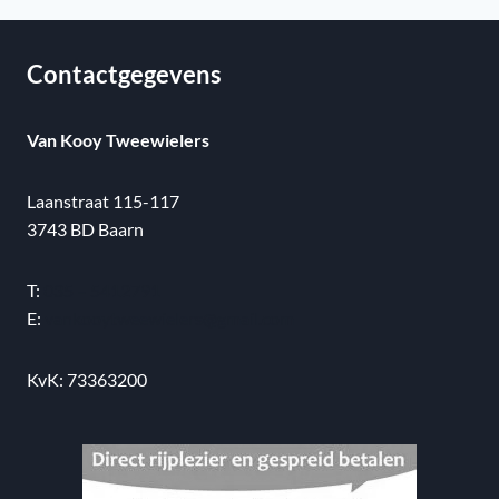
Contactgegevens
Van Kooy Tweewielers
Laanstraat 115-117
3743 BD Baarn
T:
035 – 5412791
E:
vankooytweewielers@gmail.com
KvK: 73363200